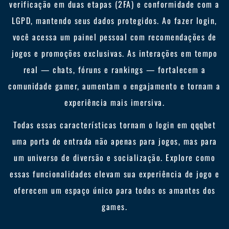
verificação em duas etapas (2FA) e conformidade com a
LGPD, mantendo seus dados protegidos. Ao fazer login,
você acessa um painel pessoal com recomendações de
jogos e promoções exclusivas. As interações em tempo
real — chats, fóruns e rankings — fortalecem a
comunidade gamer, aumentam o engajamento e tornam a
experiência mais imersiva.
Todas essas características tornam o login em qqqbet
uma porta de entrada não apenas para jogos, mas para
um universo de diversão e socialização. Explore como
essas funcionalidades elevam sua experiência de jogo e
oferecem um espaço único para todos os amantes dos
games.