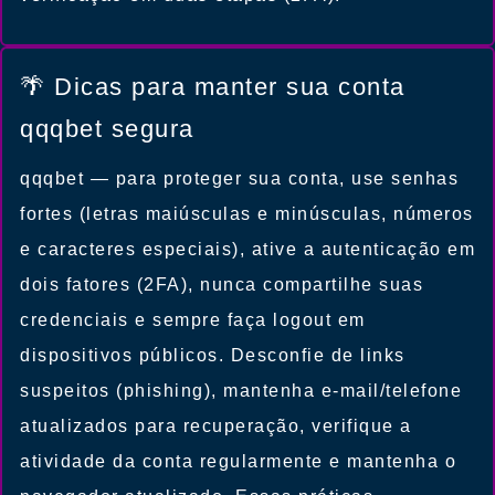
🌴 Dicas para manter sua conta
qqqbet segura
qqqbet — para proteger sua conta, use senhas
fortes (letras maiúsculas e minúsculas, números
e caracteres especiais), ative a autenticação em
dois fatores (2FA), nunca compartilhe suas
credenciais e sempre faça logout em
dispositivos públicos. Desconfie de links
suspeitos (phishing), mantenha e-mail/telefone
atualizados para recuperação, verifique a
atividade da conta regularmente e mantenha o