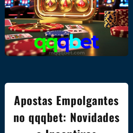
Apostas Empolgantes
no qqqbet: Novidades