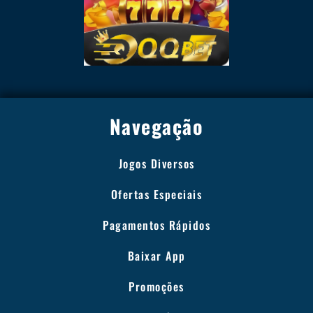
Navegação
Jogos Diversos
Ofertas Especiais
Pagamentos Rápidos
Baixar App
Promoções