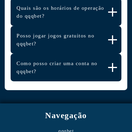
Quais são os horários de operação
do qqqbet?
Posso jogar jogos gratuitos no
qqqbet?
Como posso criar uma conta no
qqqbet?
Navegação
qqqbet