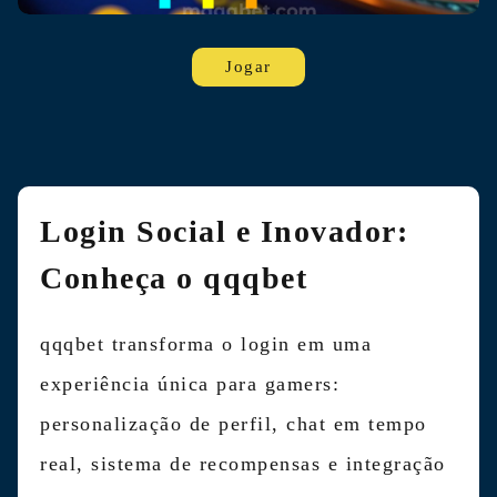
Jogar
Login Social e Inovador:
Conheça o qqqbet
qqqbet transforma o login em uma
experiência única para gamers:
personalização de perfil, chat em tempo
real, sistema de recompensas e integração