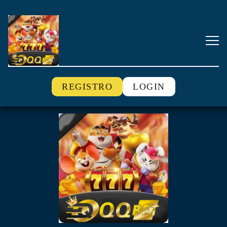
REGISTRO
LOGIN