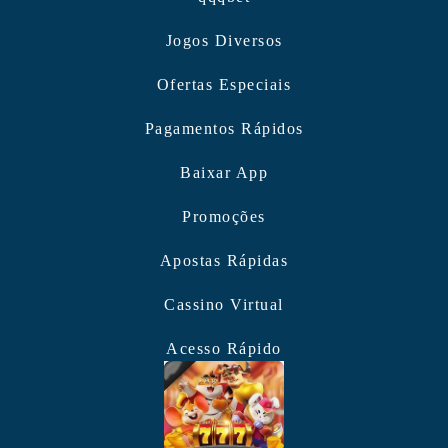
Jogos Diversos
Ofertas Especiais
Pagamentos Rápidos
Baixar App
Promoções
Apostas Rápidas
Cassino Virtual
Acesso Rápido