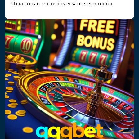
Uma união entre diversão e economia.