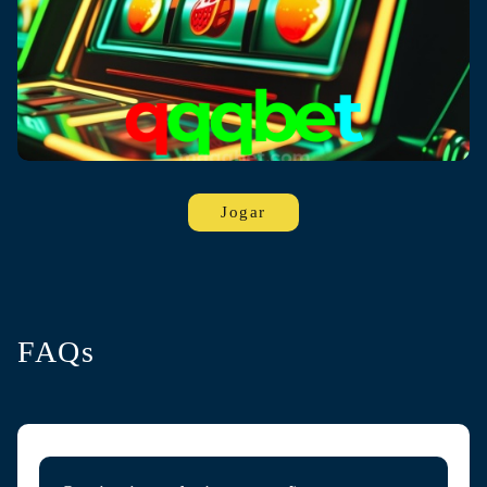
Jogar
FAQs