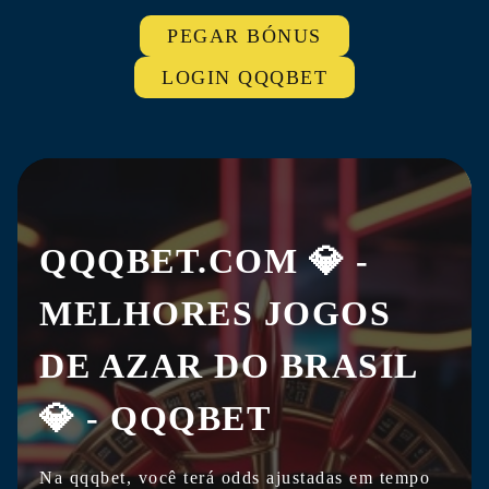
PEGAR BÓNUS
LOGIN QQQBET
QQQBET.COM 💎 -
MELHORES JOGOS
DE AZAR DO BRASIL
💎 - QQQBET
Na qqqbet, você terá odds ajustadas em tempo